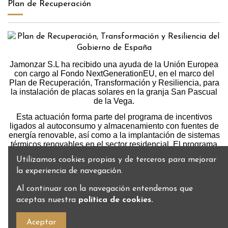
Plan de Recuperación
Jamonzar S.L ha recibido una ayuda de la Unión Europea
con cargo al Fondo NextGenerationEU, en el marco del
Plan de Recuperación, Transformación y Resiliencia, para
la instalación de placas solares en la granja San Pascual
de la Vega.
Esta actuación forma parte del programa de incentivos
ligados al autoconsumo y almacenamiento con fuentes de
energía renovable, así como a la implantación de sistemas
térmicos renovables en el sector residencial. El programa
está gestionado por la Junta de Andalucía, a través de la
Utilizamos cookies propias y de terceros para mejorar
Agencia Andaluza de la Energía y el IDAE (Instituto para la
la experiencia de navegación.
Diversificación y Ahorro de la Energía).
Al continuar con la navegación entendemos que
aceptas nuestra
política de cookies
.
Aceptar