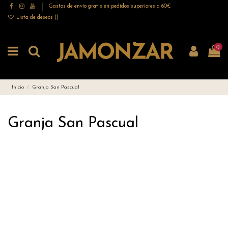
Gastos de envío gratis en pedidos superiores a 60€
Lista de deseos (
)
0
Inicio
Granja San Pascual
Granja San Pascual