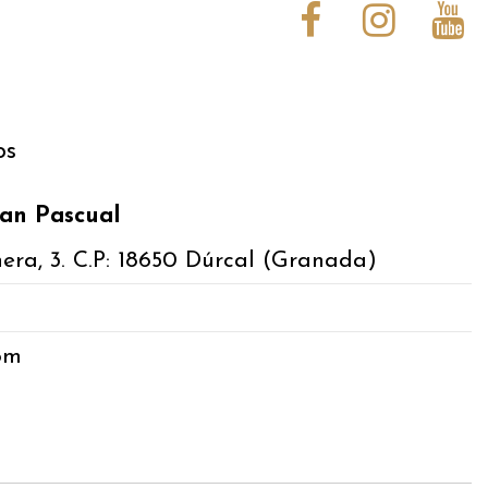
os
an Pascual
hera, 3. C.P: 18650 Dúrcal (Granada)
om