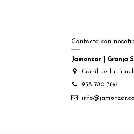
Contacta con nosotr
Jamonzar | Granja S
Carril de la Trinc
​958 780 306
​info@jamonzar.c