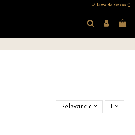
Lista de deseos (
)
Relevancia
1