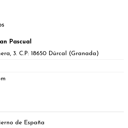
os
an Pascual
hera, 3. C.P: 18650 Dúrcal (Granada)
om