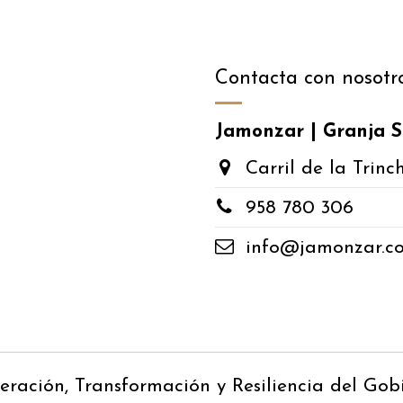
Contacta con nosotr
Jamonzar | Granja S
Carril de la Trinc
​958 780 306
​info@jamonzar.c