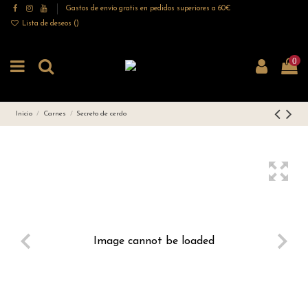
Gastos de envío gratis en pedidos superiores a 60€
Lista de deseos (
)
0
Inicio
Carnes
Secreto de cerdo
Image cannot be loaded