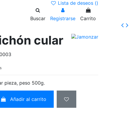
Lista de deseos (
)
Buscar
Registrarse
Carrito
ichón cular
0003
s
ar pieza, peso 500g.
Añadir al carrito