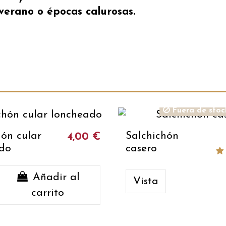
 verano o épocas calurosas.
Fuera de stoc
hón cular
Salchichón
4,00 €
do
casero
Añadir al
Vista
carrito