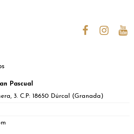
os
an Pascual
hera, 3. C.P: 18650 Dúrcal (Granada)
om