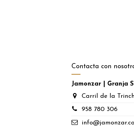
Contacta con nosotr
Jamonzar | Granja S
Carril de la Trinc
​958 780 306
​info@jamonzar.c