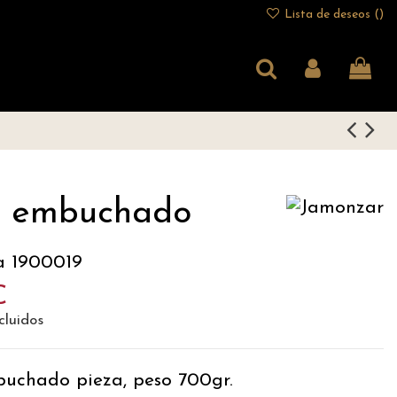
Lista de deseos (
)
 embuchado
a
1900019
€
cluidos
uchado pieza, peso 700gr.